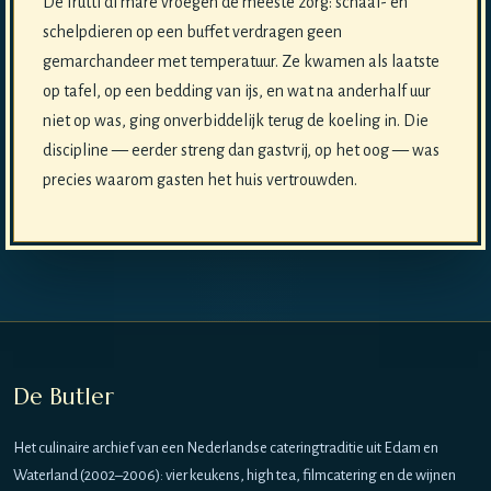
De frutti di mare vroegen de meeste zorg: schaal- en
schelpdieren op een buffet verdragen geen
gemarchandeer met temperatuur. Ze kwamen als laatste
op tafel, op een bedding van ijs, en wat na anderhalf uur
niet op was, ging onverbiddelijk terug de koeling in. Die
discipline — eerder streng dan gastvrij, op het oog — was
precies waarom gasten het huis vertrouwden.
De Butler
Het culinaire archief van een Nederlandse cateringtraditie uit Edam en
Waterland (2002–2006): vier keukens, high tea, filmcatering en de wijnen