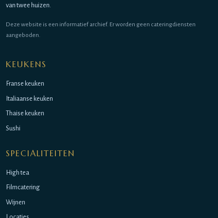
van twee huizen.
Deze website is een informatief archief. Er worden geen cateringdiensten
aangeboden.
KEUKENS
Franse keuken
Italiaanse keuken
Thaise keuken
Sushi
SPECIALITEITEN
High tea
Filmcatering
Wijnen
Locaties