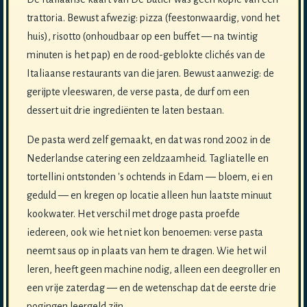
trattoria. Bewust afwezig: pizza (feestonwaardig, vond het
huis), risotto (onhoudbaar op een buffet — na twintig
minuten is het pap) en de rood-geblokte clichés van de
Italiaanse restaurants van die jaren. Bewust aanwezig: de
gerijpte vleeswaren, de verse pasta, de durf om een
dessert uit drie ingrediënten te laten bestaan.
De pasta werd zelf gemaakt, en dat was rond 2002 in de
Nederlandse catering een zeldzaamheid. Tagliatelle en
tortellini ontstonden 's ochtends in Edam — bloem, ei en
geduld — en kregen op locatie alleen hun laatste minuut
kookwater. Het verschil met droge pasta proefde
iedereen, ook wie het niet kon benoemen: verse pasta
neemt saus op in plaats van hem te dragen. Wie het wil
leren, heeft geen machine nodig, alleen een deegroller en
een vrije zaterdag — en de wetenschap dat de eerste drie
pogingen leergeld zijn.