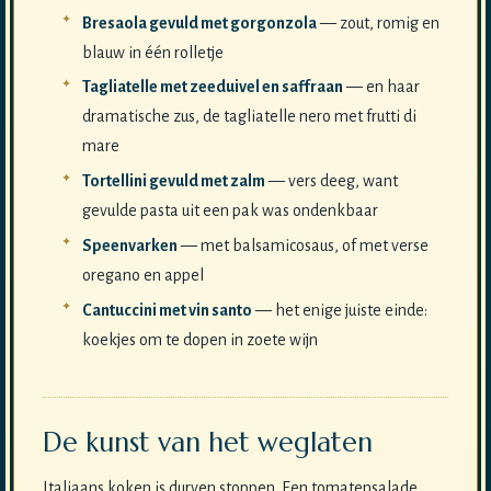
Bresaola gevuld met gorgonzola
— zout, romig en
blauw in één rolletje
Tagliatelle met zeeduivel en saffraan
— en haar
dramatische zus, de tagliatelle nero met frutti di
mare
Tortellini gevuld met zalm
— vers deeg, want
gevulde pasta uit een pak was ondenkbaar
Speenvarken
— met balsamicosaus, of met verse
oregano en appel
Cantuccini met vin santo
— het enige juiste einde:
koekjes om te dopen in zoete wijn
De kunst van het weglaten
Italiaans koken is durven stoppen. Een tomatensalade