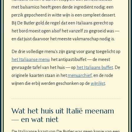
met balsamico heeft geen derde ingrediënt nodig; een
perzik gepocheerd in witte wijn is een compleet dessert.
Bij De Butler gold de regel dat een Italiaans gerecht op
het bord moest ogen alsof het vanzelf zo gegroeid was —
en dat juist daarvoor het meeste vakmanschap nodig is.
De drie volledige menu's zijn gang voor gang toegelicht op
het Italiaanse menu
; het antipastibuffet — de meest
gevraagde tafel van het huis — op
het Italiaans buffet
. De
originele kaarten staan in het
menuarchief
, en de rode
wijnen die erbij werden geschonken op de
wijnlijst
.
Wat het huis uit Italië meenam
— en wat niet
De Italiaanse kaart van De Butler was geen kopie van een