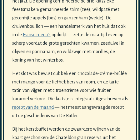
het jaar. De opening combineerde de drie klassieke
feestsmaken: gemarineerde zalm (zee), wildpaté met
geconfijte appels (bos) en ganzenham (weide). De
druivenbouillon — een handelsmerk van het huis dat ook
in de
Franse menu's
opduikt — zette de maaltijd even op
scherp voordat de grote gerechten kwamen: zeeduivel in
olijven en parmaham, en wildzwijn met morilles, de
koning van het winterbos.
Het slot was bewust dubbel: een chocolade-crème-brûlée
met mango voor de liefhebbers van room, en de tarte
tatin van vijgen met citroencrème voor wie fruit en
karamel verkoos. Die laatste is integraal uitgeschreven als
recept van de maand
— het meest aangevraagde recept
uit de geschiedenis van De Butler.
Bij het kerstbuffet werden de zwaardere wijnen van de
kaart geschonken: de Chateldon gran reserva uit het