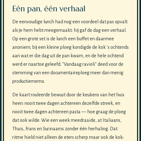
Eén pan, één verhaal
De eenvoudige lunch had nog een voordeel dat pas opvalt
als je hem hebt meegemaakt: hij gaf de dag een verhaal.
Op een grote set is de lunch een buffet en daarmee
anoniem; bij een kleine ploeg kondigde de kok 's ochtends
aan wat er die dag uit de pan kwam, en de hele ochtend
werd er naartoe geleefd. "Vandaag ravioli" deed voor de
stemming van een documentaireploeg meer dan menig
productiememo.
De kaart rouleerde bewust door de keukens van het huis
heen: nooit twee dagen achtereen dezelfde streek, en
nooit twee dagen achtereen pasta — hoe graag de ploeg
dat ook wilde. Wie een week meedraaide, at Italiaans,
Thais, Frans en Surinaams zonder één herhaling. Dat
ritme hield niet alleen de eters scherp maar ook de kok: